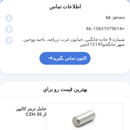
اطلاعات تماس
Mr. james
+86-15851979614
شماره 9 جاده چانگبي، خيابون غرب درياچه، ناحيه ووجين،
شهر چانگجو213145چین
اکنون تماس بگیرید
بهترين قيمت رو براي
حامل ترمز کالیپر
از CZH-35