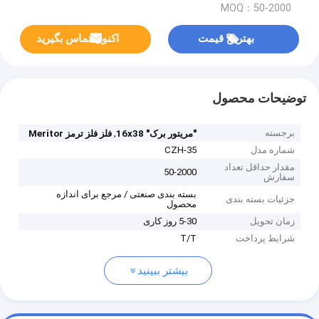
MOQ：50-2000
بهترین قیمت
اکنون تماس بگیرید
توضیحات محصول
برجسته
,
"مريتور برک" 16x38
فلز فلز ترمز Meritor
شماره مدل
CZH-35
مقدار حداقل تعداد
50-2000
سفارش
بسته بندی صنعتی / مرجع برای اندازه
جزئیات بسته بندی
محصول
زمان تحویل
5-30 روز کاری
شرایط پرداخت
T/T
بیشتر ببینید