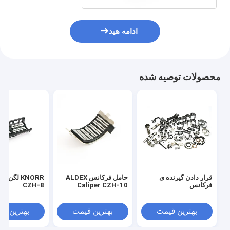
ادامه هید
محصولات توصیه شده
قرار دادن گیرنده ی
حامل فرکانس ALDEX
KNORR لگن 
فرکانس
Caliper CZH-10
CZH-8
بهترین قیمت
بهترین قیمت
بهترین ق