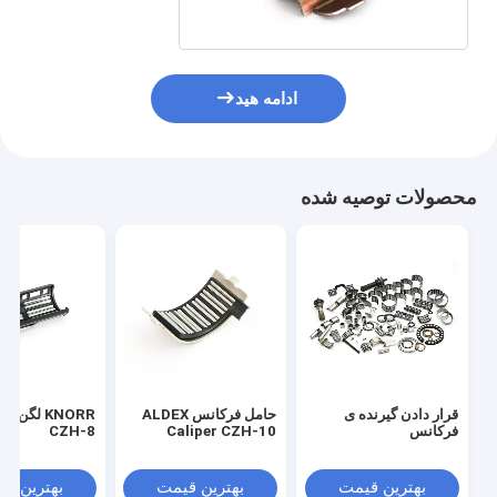
ادامه هید
محصولات توصیه شده
قرار دادن گیرنده ی
حامل فرکانس ALDEX
KNORR لگن 
فرکانس
Caliper CZH-10
CZH-8
بهترین قیمت
بهترین قیمت
بهترین ق