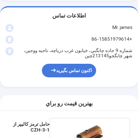
اطلاعات تماس
Mr. james
+86-15851979614
شماره 9 جاده چانگبي، خيابون غرب درياچه، ناحيه ووجين،
شهر چانگجو213145چین
اکنون تماس بگیرید
بهترين قيمت رو براي
حامل ترمز کالیپر از
CZH-3-1