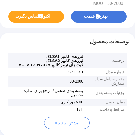
MOQ：50-2000
بهترین قیمت
اکنون تماس بگیرید
توضیحات محصول
,
لیزرهای کالیپر ELSA1
برجسته
,
لیزرهای کالیپر ELSA2
کیت های ترمز کالیپر VOLVO 3092329
شماره مدل
CZH-3-1
مقدار حداقل تعداد
50-2000
سفارش
بسته بندی صنعتی / مرجع برای اندازه
جزئیات بسته بندی
محصول
زمان تحویل
5-30 روز کاری
شرایط پرداخت
T/T
بیشتر ببینید