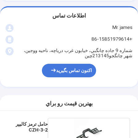
اطلاعات تماس
Mr. james
+86-15851979614
شماره 9 جاده چانگبي، خيابون غرب درياچه، ناحيه ووجين،
شهر چانگجو213145چین
اکنون تماس بگیرید
بهترين قيمت رو براي
حامل ترمز کالیپر
CZH-3-2