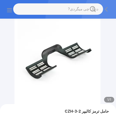
1
/
1
حامل ترمز کالیپر CZH-3-2