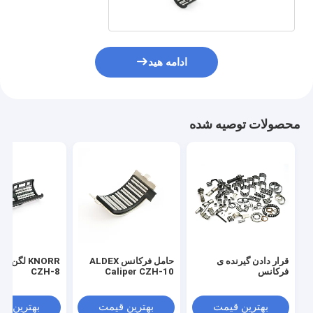
ادامه هید
محصولات توصیه شده
قرار دادن گیرنده ی
حامل فرکانس ALDEX
KNORR لگن 
فرکانس
Caliper CZH-10
CZH-8
بهترین قیمت
بهترین قیمت
بهترین ق