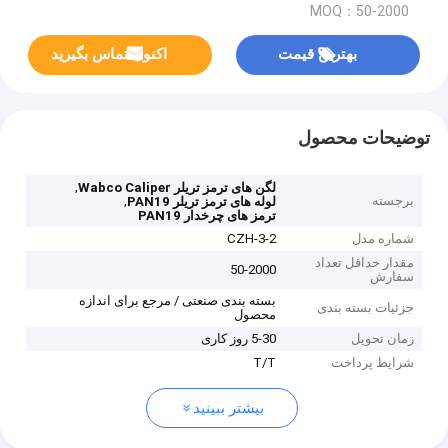
MOQ：50-2000
بهترین قیمت
اکنون تماس بگیرید
توضیحات محصول
,
لگن های ترمز تریلر Wabco Caliper
برجسته
,
لوله های ترمز تریلر PAN19
ترمز های چرخدار PAN19
شماره مدل
CZH-3-2
مقدار حداقل تعداد
50-2000
سفارش
بسته بندی صنعتی / مرجع برای اندازه
جزئیات بسته بندی
محصول
زمان تحویل
5-30 روز کاری
شرایط پرداخت
T/T
بیشتر ببینید