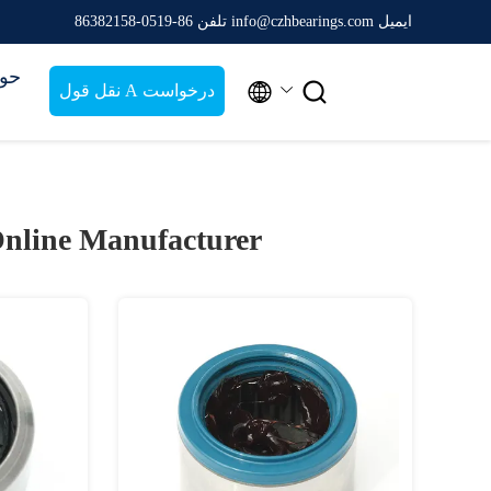
ایمیل info@czhbearings.com
تلفن 86-0519-86382158
حو


درخواست A نقل قول
nline Manufacturer