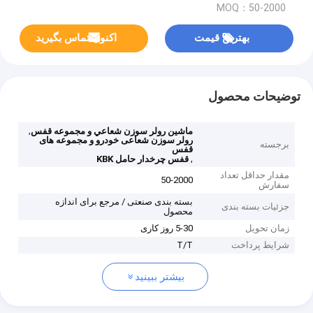
MOQ：50-2000
بهترین قیمت
اکنون تماس بگیرید
توضیحات محصول
,
ماشين رولر سوزن شعاعي و مجموعه قفس
رولر سوزن شعاعی خودرو و مجموعه های
برجسته
قفس
,
قفس چرخدار حامل KBK
مقدار حداقل تعداد
50-2000
سفارش
بسته بندی صنعتی / مرجع برای اندازه
جزئیات بسته بندی
محصول
زمان تحویل
5-30 روز کاری
شرایط پرداخت
T/T
بیشتر ببینید