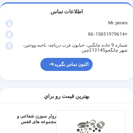
اطلاعات تماس
Mr. james
+86-15851979614
شماره 9 جاده چانگبي، خيابون غرب درياچه، ناحيه ووجين،
شهر چانگجو213145چین
اکنون تماس بگیرید
بهترين قيمت رو براي
رولر سوزن شعاعی و
مجموعه های قفس