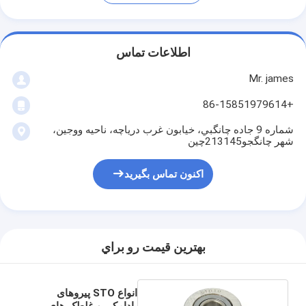
اطلاعات تماس
Mr. james
+86-15851979614
شماره 9 جاده چانگبي، خيابون غرب درياچه، ناحيه ووجين،
شهر چانگجو213145چین
اکنون تماس بگیرید
بهترين قيمت رو براي
انواع STO پیروهای
بادامکی و غلطک های