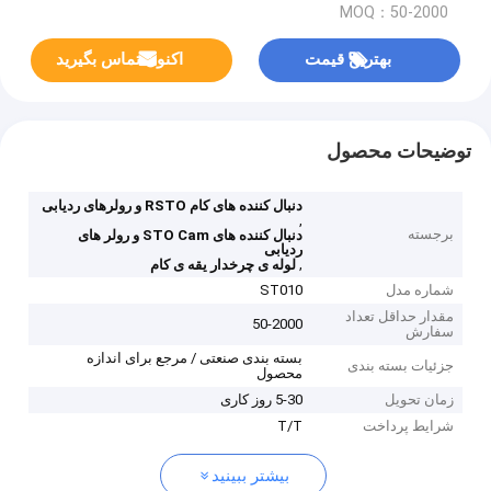
MOQ：50-2000
بهترین قیمت
اکنون تماس بگیرید
توضیحات محصول
دنبال کننده های کام RSTO و رولرهای ردیابی
,
برجسته
دنبال کننده های STO Cam و رولر های
ردیابی
,
لوله ی چرخدار یقه ی کام
شماره مدل
ST010
مقدار حداقل تعداد
50-2000
سفارش
بسته بندی صنعتی / مرجع برای اندازه
جزئیات بسته بندی
محصول
زمان تحویل
5-30 روز کاری
شرایط پرداخت
T/T
بیشتر ببینید