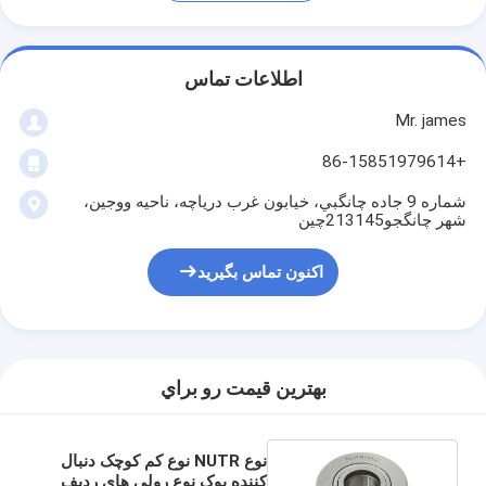
اطلاعات تماس
Mr. james
+86-15851979614
شماره 9 جاده چانگبي، خيابون غرب درياچه، ناحيه ووجين،
شهر چانگجو213145چین
اکنون تماس بگیرید
بهترين قيمت رو براي
نوع NUTR نوع کم کوچک دنبال
کننده یوک نوع رولی های ردیف