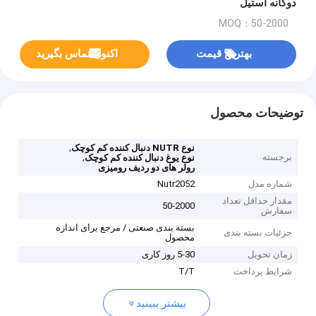
دوگانه استیل
MOQ：50-2000
بهترین قیمت
اکنون تماس بگیرید
توضیحات محصول
,
نوع NUTR دنبال کننده کم کوچک
برجسته
,
نوع یوغ دنبال کننده کم کوچک
رولر های دو ردیف رومیزی
شماره مدل
Nutr2052
مقدار حداقل تعداد
50-2000
سفارش
بسته بندی صنعتی / مرجع برای اندازه
جزئیات بسته بندی
محصول
زمان تحویل
5-30 روز کاری
شرایط پرداخت
T/T
بیشتر ببینید