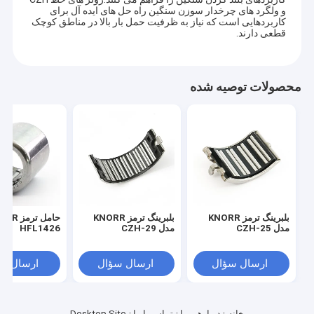
و ولگرد های چرخدار سوزن سنگین راه حل های ایده آل برای
کاربردهایی است که نیاز به ظرفیت حمل بار بالا در مناطق کوچک
قطعی دارند.
محصولات توصیه شده
بلبرینگ ترمز KNORR
بلبرینگ ترمز KNORR
حامل ترمز
مدل CZH-25
مدل CZH-29
HFL1426
ارسال سؤال
ارسال سؤال
ارسال س
خانه
دربارهی ما
تماس با ما
Desktop Site