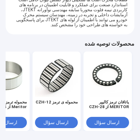
استاندارد صنعت برای عملکرد و قابلیت اطمینان در برنامه های
کاربردی نیمه فلوت محوربا سابقه مهندسی نوآورانه JTEKT،
آزمایشات داخلی و تجربه در زمینه، مهندسان سیستم محرک
خودرو می توانند با اطمینان از لوله های JTEKT برای پاسخگویی
به خواسته های طراحی خود را مشخص کنند.
محصولات توصیه شده
یاتاقان ترمز کالیپر
محموله ی ترمز CZH-12
محموله ترمز کالی
MERITOR از CZH-28
Meritor از CZH-34
ارسال سؤال
ارسال سؤال
ارسال س